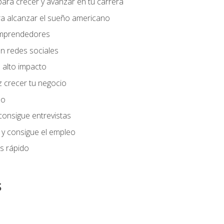
ara crecer y avanzar en tu carrera
ra alcanzar el sueño americano
 emprendedores
n redes sociales
 alto impacto
 crecer tu negocio
eo
 consigue entrevistas
 y consigue el empleo
s rápido
s