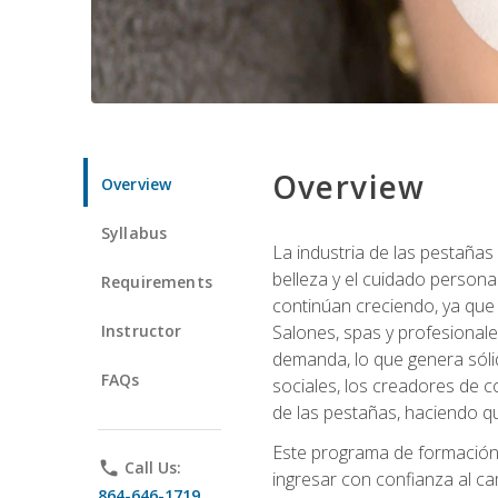
Overview
Overview
Syllabus
La industria de las pestañas
belleza y el cuidado personal
Requirements
continúan creciendo, ya que
Instructor
Salones, spas y profesionale
demanda, lo que genera sólid
FAQs
sociales, los creadores de co
de las pestañas, haciendo qu
Este programa de formación p
phone
Call Us:
ingresar con confianza al ca
864-646-1719