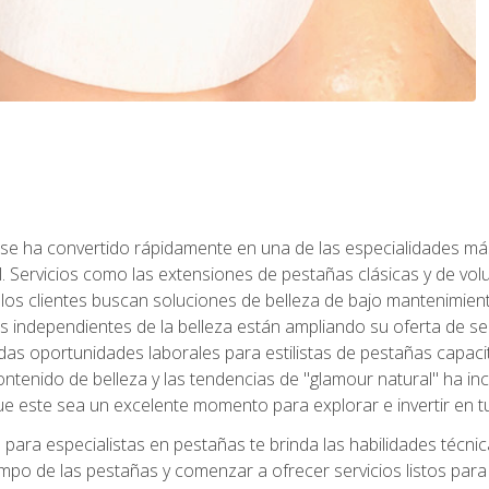
 se ha convertido rápidamente en una de las especialidades más
. Servicios como las extensiones de pestañas clásicas y de volum
 los clientes buscan soluciones de belleza de bajo mantenimien
s independientes de la belleza están ampliando su oferta de ser
as oportunidades laborales para estilistas de pestañas capacit
ntenido de belleza y las tendencias de "glamour natural" ha incr
e este sea un excelente momento para explorar e invertir en t
ara especialistas en pestañas te brinda las habilidades técnica
mpo de las pestañas y comenzar a ofrecer servicios listos para e