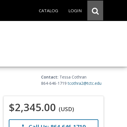
CATALOG
LOGIN
Contact:
Tessa Cothran
864-646-1719
tcothra2@tctc.edu
$2,345.00
(USD)
Call Us: 864-646-1719
phone