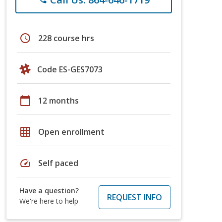
schedule
228 course hrs
Code ES-GES7073
calendar_today
12 months
grid_on
Open enrollment
speed
Self paced
Have a question?
REQUEST INFO
We're here to help